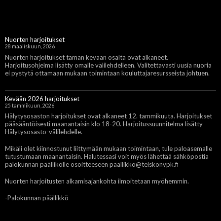
Nuorten harjoitukset
28 maaliskuun, 2026
Nuorten harjoitukset tämän kevään osalta ovat alkaneet.
Harjoitusohjelma lisätty omalle välilehdelleen. Valitettavasti uusia nuoria
ei pystytä ottamaan mukaan toimintaan kouluttajaresursseista johtuen.
Kevään 2026 harjoitukset
25 tammikuun, 2026
Hälytysosaston harjoitukset ovat alkaneet 12. tammikuuta. Harjoitukset
pääsääntöisesti maanantaisin klo 18-20. Harjoitussuunnitelma lisätty
Hälytysosasto-välilehdelle.
Mikäli olet kiinnostunut liittymään mukaan toimintaan, tule paloasemalle
tutustumaan maanantaisin. Halutessasi voit myös lähettää sähköpostia
palokunnan päällikölle osoitteeseen paallikko@teiskonvpk.fi
Nuorten harjoitusten alkamisajankohta ilmoitetaan myöhemmin.
-Palokunnan päällikkö