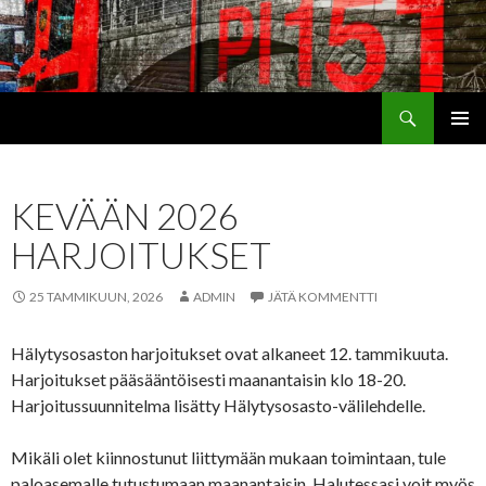
Etsi
Teiskon VPK
SIIRRY
ENSISIJ
SISÄLTÖÖN
VALIKK
KEVÄÄN 2026
HARJOITUKSET
25 TAMMIKUUN, 2026
ADMIN
JÄTÄ KOMMENTTI
Hälytysosaston harjoitukset ovat alkaneet 12. tammikuuta.
Harjoitukset pääsääntöisesti maanantaisin klo 18-20.
Harjoitussuunnitelma lisätty Hälytysosasto-välilehdelle.
Mikäli olet kiinnostunut liittymään mukaan toimintaan, tule
paloasemalle tutustumaan maanantaisin. Halutessasi voit myös