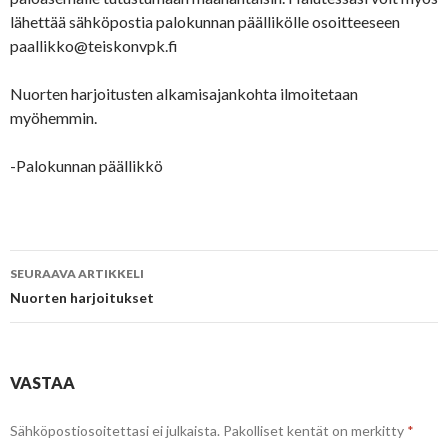
lähettää sähköpostia palokunnan päällikölle osoitteeseen
paallikko@teiskonvpk.fi
Nuorten harjoitusten alkamisajankohta ilmoitetaan
myöhemmin.
-Palokunnan päällikkö
Artikkelien
SEURAAVA ARTIKKELI
selaus
Nuorten harjoitukset
VASTAA
Sähköpostiosoitettasi ei julkaista.
Pakolliset kentät on merkitty
*